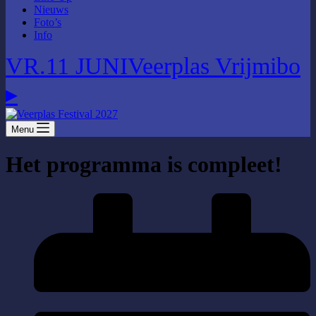
Nieuws
Foto’s
Info
VR.11 JUNI
Veerplas Vrijmibo
▸
Menu
Het programma is compleet!