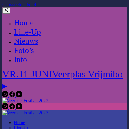
Ga naar de inhoud
Home
Line-Up
Nieuws
Foto’s
Info
VR.11 JUNI
Veerplas Vrijmibo
▸
Home
Line-Up