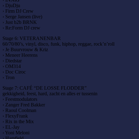
› DjuDju
› Firm DJ Crew
› Serge Jansen (live)
› Just b2b BRNK
› Re:Form DJ crew
Stage 6: VETERANENBAR
60/70/80’s, vinyl, disco, funk, hiphop, reggae, rock’n’roll
› Je Buurvrouw & Kriz
› Meneer Heerens
› Diedstar
› OM314
› Doc Ciroc
› Tron
Stage 7: CAFÉ “DE LOSSE FLODDER”
gekkigheid, feest, hard, zacht en alles er tussenin
› Feestmodulators
› Zanger Fred Bakker
› Raoul Coolman
› FlexyFrank
› Rix in the Mix
› EL-Jay
› Yoni Meloni
› Hamfield