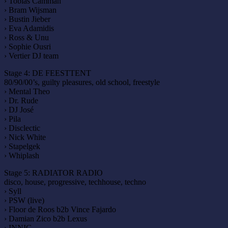
› Tobias Camman
› Bram Wijsman
› Bustin Jieber
› Eva Adamidis
› Ross & Unu
› Sophie Ousri
› Vertier DJ team
Stage 4: DE FEESTTENT
80/90/00’s, guilty pleasures, old school, freestyle
› Mental Theo
› Dr. Rude
› DJ José
› Pila
› Disclectic
› Nick White
› Stapelgek
› Whiplash
Stage 5: RADIATOR RADIO
disco, house, progressive, techhouse, techno
› Syll
› PSW (live)
› Floor de Roos b2b Vince Fajardo
› Damian Zico b2b Lexus
› INNIG