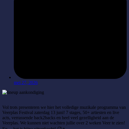
mei 27, 2026
Vol trots presenteren we hier het volledige muzikale programma van
Veerplas Festival zaterdag 13 juni! 7 stages, 50+ artiesten en live
acts, verrassende back2backs en heel veel gezelligheid aan de
Veerplas. We kunnen niet wachten jullie over 2 weken Veer te zien!
En… het is bijna uitverkocht! 🥵☀️