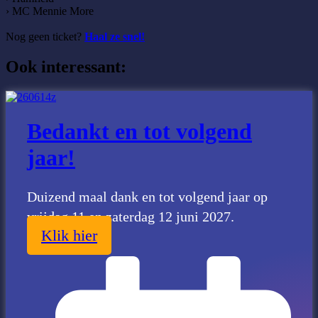
› MC Mennie More
Nog geen ticket?
Haal ze snel!
Ook interessant:
Bedankt en tot volgend
jaar!
Duizend maal dank en tot volgend jaar op
vrijdag 11 en zaterdag 12 juni 2027.
Klik hier